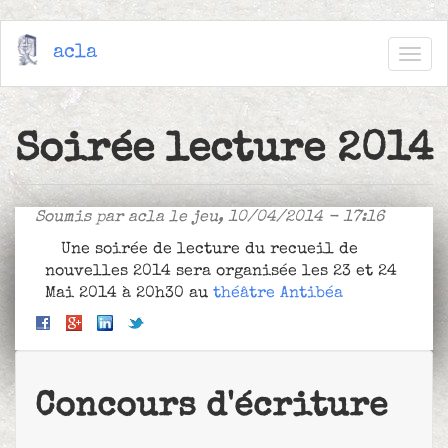
Aller
acla
au
Togg
contenu
navig
principal
Soirée lecture 2014
Soumis par
acla
le jeu, 10/04/2014 - 17:16
Une soirée de lecture du recueil de
nouvelles 2014 sera organisée les 23 et 24
Mai 2014 à 20h30 au
théâtre Antibéa
Concours d'écriture