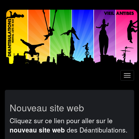
Aller
au
contenu
principal
Toggl
naviga
Nouveau site web
Cliquez sur ce lien pour aller sur le
nouveau site web
des Déantibulations.