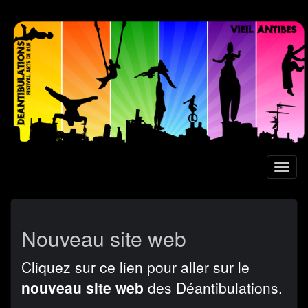
Aller
au
contenu
principal
Toggl
naviga
Nouveau site web
Cliquez sur ce lien pour aller sur le
nouveau site web
des Déantibulations.