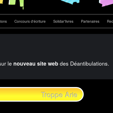
tions
Concours d'écriture
Solidar'livres
Partenaires
Rec
sur le
nouveau site web
des Déantibulations.
Troppe Arie